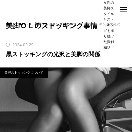
女性の
美脚ス
タイル
とスト
美脚ＯＬのストッキング事情
BLOG
美脚ストッキングについて
黒ストッキングの光沢と美脚の関係
ッキン
グを撮
り続け
た撮影
2024.09.29
秘話
黒ストッキングの光沢と美脚の関係
美脚ストッキングについて