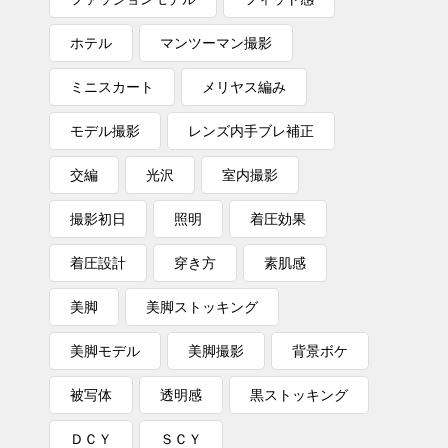
ホテル
マンツーマン撮影
ミニスカート
メリヤス編み
モデル撮影
レンズ内手ブレ補正
交編
光沢
室内撮影
撮影初日
照明
着圧効果
着圧設計
穿き方
素肌感
美脚
美脚ストッキング
美脚モデル
美脚撮影
背景ボケ
被写体
透明感
黒ストッキング
ＤＣＹ
ＳＣＹ