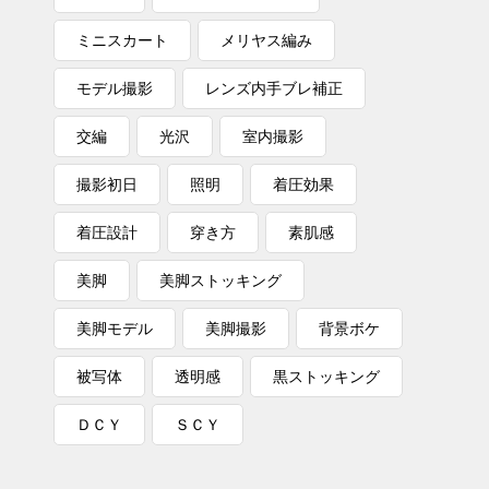
ミニスカート
メリヤス編み
モデル撮影
レンズ内手ブレ補正
交編
光沢
室内撮影
撮影初日
照明
着圧効果
着圧設計
穿き方
素肌感
美脚
美脚ストッキング
美脚モデル
美脚撮影
背景ボケ
被写体
透明感
黒ストッキング
ＤＣＹ
ＳＣＹ