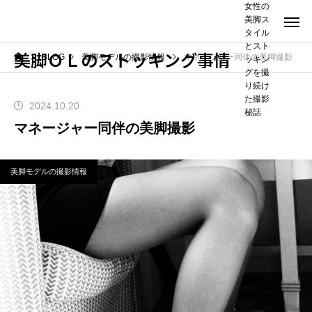
女性の
美脚ス
タイル
とスト
美脚ＯＬのストッキング事情
BLOG
美脚モデルの撮影情報
マネージャー同伴の美脚撮影
ッキン
グを撮
り続け
た撮影
2024.10.20
秘話
マネージャー同伴の美脚撮影
美脚モデルの撮影情報