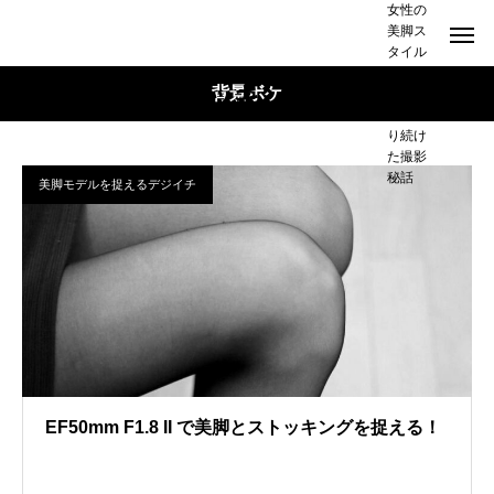
女性の
美脚ス
タイル
とスト
美脚ＯＬのストッキング事情
背景ボケ
ッキン
グを撮
り続け
た撮影
秘話
美脚モデルを捉えるデジイチ
EF50mm F1.8 II で美脚とストッキングを捉える！